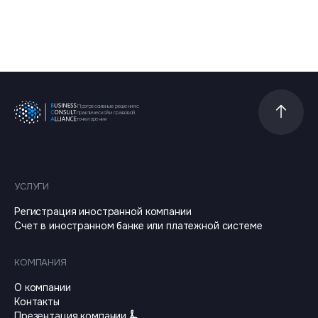
Прогрессивные решения с
Прокрутит
практической и правовой
точки зрения
УСЛУГИ
Регистрация иностранной компании
Счет в иностранном банке или платежной системе
КОМПАНИЯ
О компании
Контакты
Презентация компании