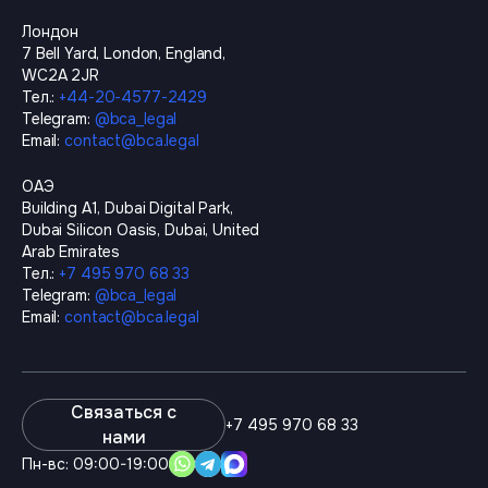
Лондон
7 Bell Yard, London, England,
WC2A 2JR
Тел.
:
+44-20-4577-2429
Telegram
:
@
bca_legal
Email
:
contact@bca.legal
ОАЭ
Building A1, Dubai Digital Park,
Dubai Silicon Oasis, Dubai, United
Arab Emirates
Тел.
:
+7 495 970 68 33
Telegram
:
@
bca_legal
Email
:
contact@bca.legal
Связаться с
+7 495 970 68 33
нами
Пн-вс: 09:00-19:00