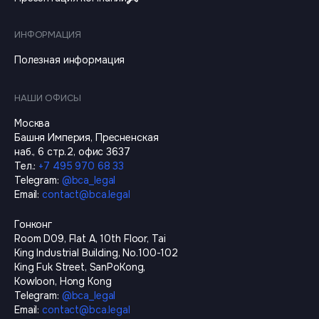
ИНФОРМАЦИЯ
Полезная информация
НАШИ ОФИСЫ
Москва
Башня Империя, Пресненская
наб., 6 стр.2, офис 3637
Тел.
:
+7 495 970 68 33
Telegram
:
@
bca_legal
Email
:
contact@bca.legal
Гонконг
Room D09, Flat A, 10th Floor, Tai
King Industrial Building, No.100-102
King Fuk Street, SanPoKong,
Kowloon, Hong Kong
Telegram
:
@
bca_legal
Email
:
contact@bca.legal