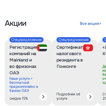
Акции
Все акции
>
Спецпредложение
Спецпредложение
Регистрация
Сертификат
«
компаний на
налогового
К
Mainland и
резидента в
во фризонах
Гонконге
Д
к
ОАЭ
б
Наши услуги +
с
бесплатный
о
предкомплайнс в
банках ОАЭ
Подробнее об
С
скидка 15%
услуге
2