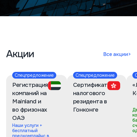
Акции
Все акции
>
Спецпредложение
Спецпредложение
Регистрация
Сертификат
«
компаний на
налогового
К
Mainland и
резидента в
во фризонах
Гонконге
Д
к
ОАЭ
б
Наши услуги +
с
бесплатный
о
предкомплайнс в