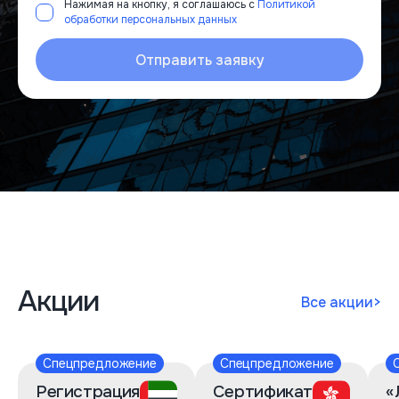
Нажимая на кнопку, я соглашаюсь с
Политикой
обработки персональных данных
Отправить заявку
Акции
Все акции
>
Спецпредложение
Спецпредложение
Регистрация
Сертификат
«