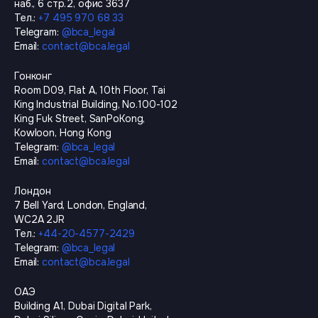
наб., 6 стр.2, офис 3637
Тел.
:
+7 495 970 68 33
Telegram
:
@
bca_legal
Email
:
contact@bca.legal
Гонконг
Room D09, Flat A, 10th Floor, Tai
King Industrial Building, No.100-102
King Fuk Street, SanPoKong,
Kowloon, Hong Kong
Telegram
:
@
bca_legal
Email
:
contact@bca.legal
Лондон
7 Bell Yard, London, England,
WC2A 2JR
Тел.
:
+44-20-4577-2429
Telegram
:
@
bca_legal
Email
:
contact@bca.legal
ОАЭ
Building A1, Dubai Digital Park,