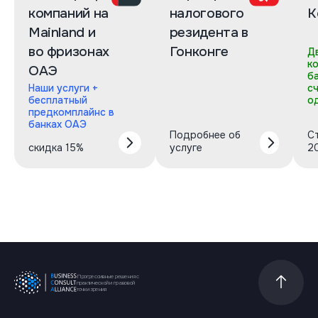
компаний на
налогового
К
Mainland и
резидента в
во фризонах
Гонконге
Д
к
ОАЭ
б
Наши услуги +
с
бесплатный
о
предкомплайнс в
банках ОАЭ
Подробнее об
С
скидка 15%
услуге
2
Прогрессивные решения с
Прокрутит
практической и правовой
точки зрения