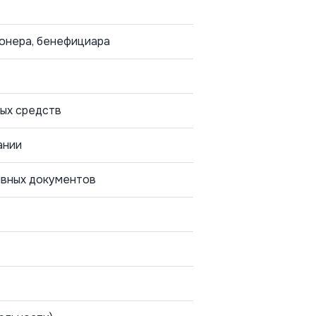
ионера, бенефициара
ых средств
ании
ивных документов