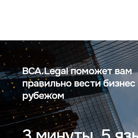
BCA.Legal поможет вам
правильно вести бизнес 
рубежом
3 минуты
5 яз