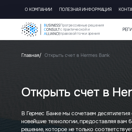
О КОМПАНИИ
ПОЛЕЗНАЯ ИНФОРМАЦИЯ
КОНТ
Прогрессивные решения
РЕГ
с практической и
правовой точки зрения
Главная
Открыть счет в Hermes Bank
Открыть счет в He
В Гермес Банке мы сочетаем десятилетия
новейшие технологии, предоставляя вам 
решение, которое не только соответству