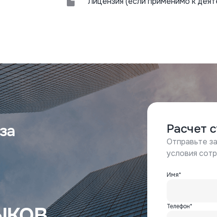
Лицензия (если применимо к деят
за
Расчет 
Отправьте за
условия сот
Имя*
ыков
Телефон*