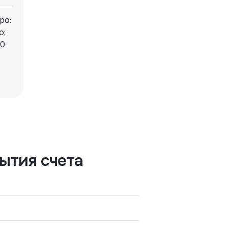
ро:
о;
10
ытия счета