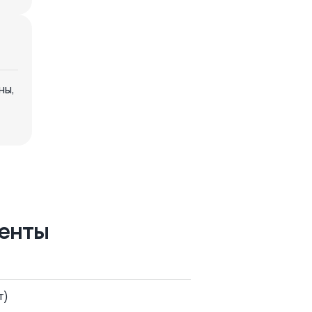
ны,
енты
т)