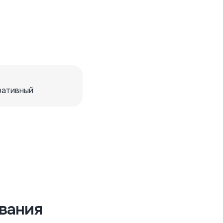
ративный
вания