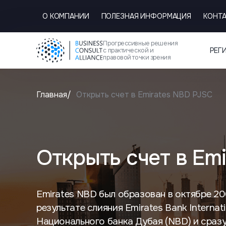
О КОМПАНИИ
ПОЛЕЗНАЯ ИНФОРМАЦИЯ
КОНТ
Прогрессивные решения
РЕГ
с практической и
правовой точки зрения
Главная
Открыть счет в Emirates NBD PJSC
Открыть счет в Em
Emirates NBD был образован в октябре 20
результате слияния Emirates Bank Internatio
Национального банка Дубая (NBD) и сразу