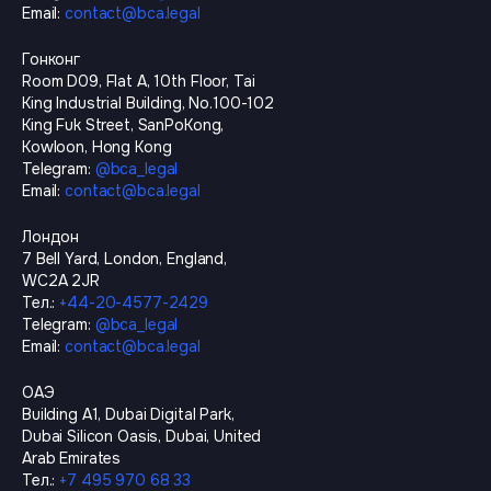
Email
:
contact@bca.legal
Гонконг
Room D09, Flat A, 10th Floor, Tai
King Industrial Building, No.100-102
King Fuk Street, SanPoKong,
Kowloon, Hong Kong
Telegram
:
@
bca_legal
Email
:
contact@bca.legal
Лондон
7 Bell Yard, London, England,
WC2A 2JR
Тел.
:
+44-20-4577-2429
Telegram
:
@
bca_legal
Email
:
contact@bca.legal
ОАЭ
Building A1, Dubai Digital Park,
Dubai Silicon Oasis, Dubai, United
Arab Emirates
Тел.
:
+7 495 970 68 33