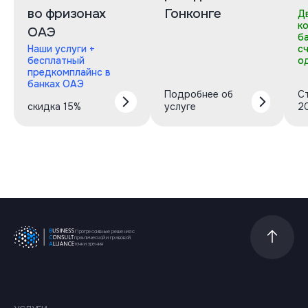
во фризонах
Гонконге
Д
к
ОАЭ
б
Наши услуги +
с
бесплатный
о
предкомплайнс в
банках ОАЭ
Подробнее об
С
скидка 15%
услуге
2
Прогрессивные решения с
Прокрутит
практической и правовой
точки зрения