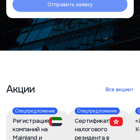
Отправить заявку
Акции
Все акции
>
Спецпредложение
Спецпредложение
Регистрация
Сертификат
«
компаний на
налогового
К
Mainland и
резидента в