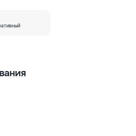
ративный
вания