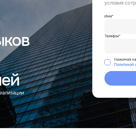
условия сот
Имя*
ыков
Телефон*
Нажимая на 
Политикой 
ней
реализации