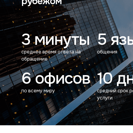
рубежом
3 минуты
5 яз
среднее время ответа на
общения
обращение
6 офисов
10 д
по всему миру
средний срок 
услуги