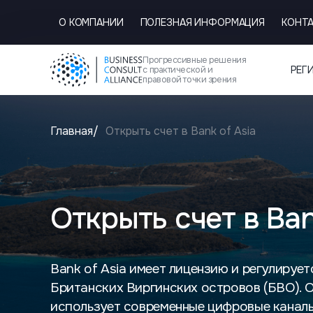
О КОМПАНИИ
ПОЛЕЗНАЯ ИНФОРМАЦИЯ
КОНТ
Прогрессивные решения
РЕГ
с практической и
правовой точки зрения
Главная
Открыть счет в Bank of Asia
Открыть счет в Ban
Bank of Asia имеет лицензию и регулируе
Британских Виргинских островов (БВО). 
использует современные цифровые канал