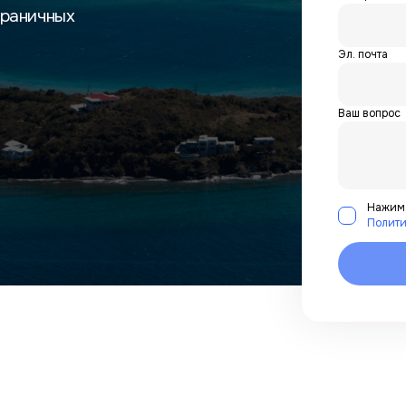
граничных
Эл. почта
Ваш вопрос
Нажима
Полити