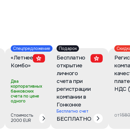
Спецпредложение
Подарок
Скидк
«Летнее
Бесплатно
Регис
Комбо»
открытие
компа
личного
качес
счета при
плат
Два
корпоративных
регистрации
НДС (
банковских
счета по цене
компании в
одного
Гонконке
Бесплатно счет
от
158
Стоимость
БЕСПЛАТНО
2000 EUR