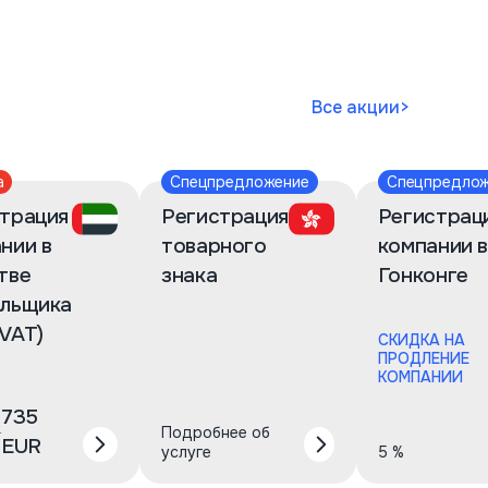
Все акции
>
а
Спецпредложение
Спецпредло
трация
Регистрация
Регистрац
нии в
товарного
компании 
тве
знака
Гонконге
ельщика
VAT)
СКИДКА НА
ПРОДЛЕНИЕ
КОМПАНИИ
735
0
Подробнее об
EUR
услуге
5 %