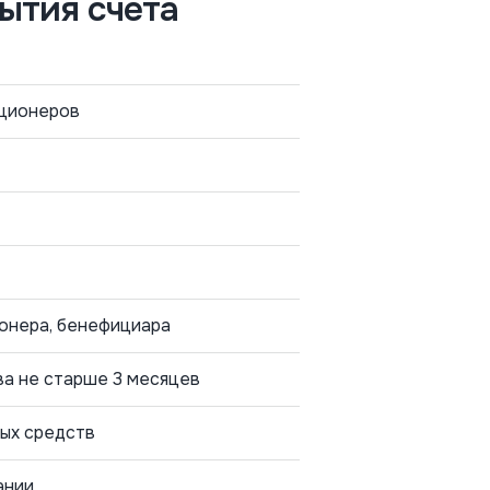
ытия счета
кционеров
ионера, бенефициара
а не старше 3 месяцев
ых средств
ании