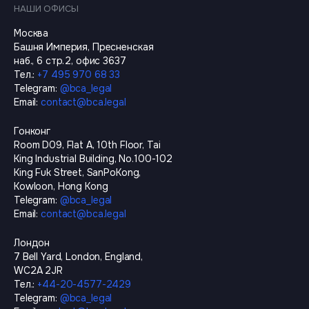
НАШИ ОФИСЫ
Москва
Башня Империя, Пресненская
наб., 6 стр.2, офис 3637
Тел.
:
+7 495 970 68 33
Telegram
:
@
bca_legal
Email
:
contact@bca.legal
Гонконг
Room D09, Flat A, 10th Floor, Tai
King Industrial Building, No.100-102
King Fuk Street, SanPoKong,
Kowloon, Hong Kong
Telegram
:
@
bca_legal
Email
:
contact@bca.legal
Лондон
7 Bell Yard, London, England,
WC2A 2JR
Тел.
:
+44-20-4577-2429
Telegram
:
@
bca_legal