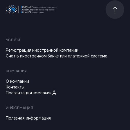
Прогрессивные решения с
Прокрутит
практической и правовой
точки зрения
УСЛУГИ
Регистрация иностранной компании
Счет в иностранном банке или платежной системе
КОМПАНИЯ
О компании
Контакты
Презентация компании
ИНФОРМАЦИЯ
Полезная информация