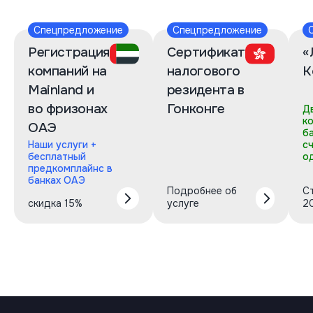
Спецпредложение
Спецпредложение
Регистрация
Сертификат
«
компаний на
налогового
К
Mainland и
резидента в
во фризонах
Гонконге
Д
к
ОАЭ
б
Наши услуги +
с
бесплатный
о
предкомплайнс в
банках ОАЭ
Подробнее об
С
скидка 15%
услуге
2