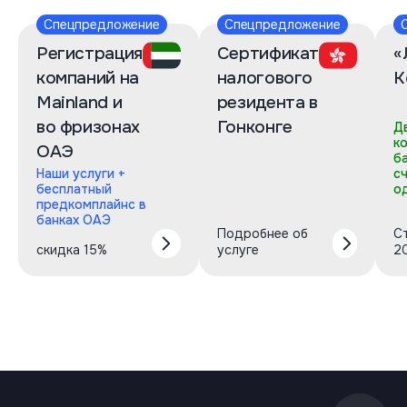
Спецпредложение
Спецпредложение
Регистрация
Сертификат
«
компаний на
налогового
К
Mainland и
резидента в
во фризонах
Гонконге
Д
к
ОАЭ
б
Наши услуги +
с
бесплатный
о
предкомплайнс в
банках ОАЭ
Подробнее об
С
скидка 15%
услуге
2