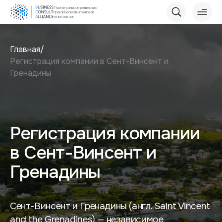
Прогрессивные решения с
практической и правовой
точки зрения
Главная
Регистрация компании в Сент-Винсент и
Гренадины
Регистрация компании
в Сент-Винсент и
Гренадины
Сент-Винсент и Гренадины (англ. Saint Vincent
and the Grenadines) — независимое