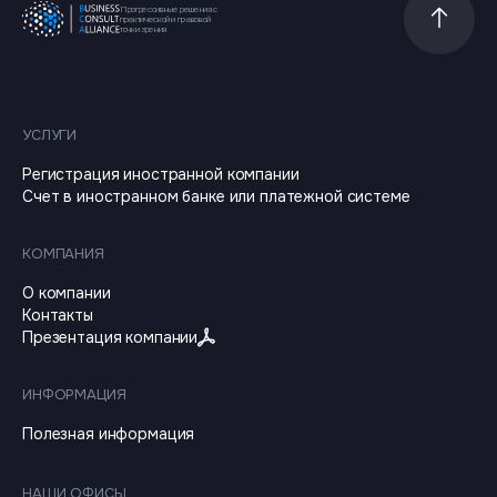
Прогрессивные решения с
Прокрутит
практической и правовой
точки зрения
УСЛУГИ
Регистрация иностранной компании
Счет в иностранном банке или платежной системе
КОМПАНИЯ
О компании
Контакты
Презентация компании
ИНФОРМАЦИЯ
Полезная информация
НАШИ ОФИСЫ