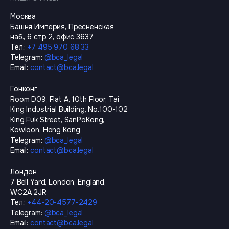
Москва
Башня Империя, Пресненская
наб., 6 стр.2, офис 3637
Тел.
:
+7 495 970 68 33
Telegram
:
@
bca_legal
Email
:
contact@bca.legal
Гонконг
Room D09, Flat A, 10th Floor, Tai
King Industrial Building, No.100-102
King Fuk Street, SanPoKong,
Kowloon, Hong Kong
Telegram
:
@
bca_legal
Email
:
contact@bca.legal
Лондон
7 Bell Yard, London, England,
WC2A 2JR
Тел.
:
+44-20-4577-2429
Telegram
:
@
bca_legal
Email
:
contact@bca.legal