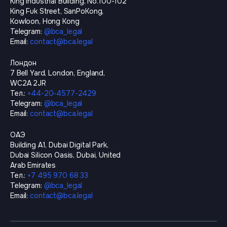
King Industrial Building, No.100-102
King Fuk Street, SanPoKong,
Kowloon, Hong Kong
Telegram
:
@
bca_legal
Email
:
contact@bca.legal
Лондон
7 Bell Yard, London, England,
WC2A 2JR
Тел.
:
+44-20-4577-2429
Telegram
:
@
bca_legal
Email
:
contact@bca.legal
ОАЭ
Building A1, Dubai Digital Park,
Dubai Silicon Oasis, Dubai, United
Arab Emirates
Тел.
:
+7 495 970 68 33
Telegram
:
@
bca_legal
Email
:
contact@bca.legal