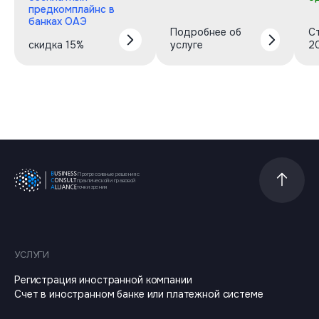
предкомплайнс в
банках ОАЭ
Подробнее об
С
скидка 15%
услуге
2
Прогрессивные решения с
Прокрутит
практической и правовой
точки зрения
УСЛУГИ
Регистрация иностранной компании
Счет в иностранном банке или платежной системе