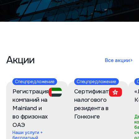
Акции
Все акции
>
Спецпредложение
Спецпредложение
Регистрация
Сертификат
«
компаний на
налогового
К
Mainland и
резидента в
во фризонах
Гонконге
Д
к
ОАЭ
б
Наши услуги +
с
бесплатный
о