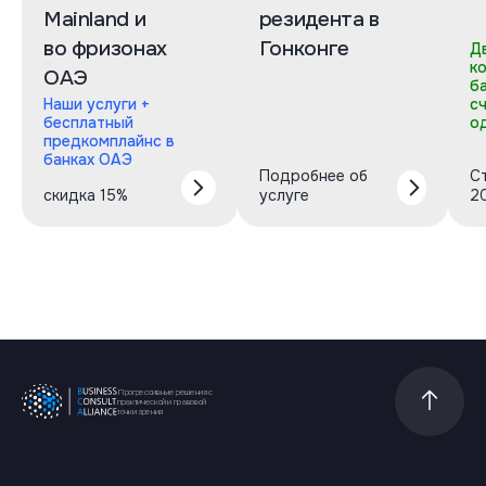
Mainland и
резидента в
во фризонах
Гонконге
Д
к
ОАЭ
б
Наши услуги +
с
бесплатный
о
предкомплайнс в
банках ОАЭ
Подробнее об
С
скидка 15%
услуге
2
Прогрессивные решения с
Прокрутит
практической и правовой
точки зрения