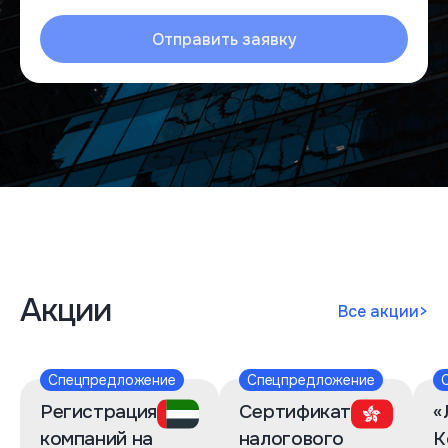
Отправить заявку
Акции
Все акции
>
Спецпредложение
Спецпредложение
Регистрация
Сертификат
«
компаний на
налогового
К