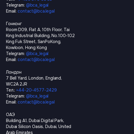
Telegram
:
@
bca_legal
Email
:
contact@bca.legal
Гонконг
Room D09, Flat A, 10th Floor, Tai
King Industrial Building, No.100-102
King Fuk Street, SanPoKong,
Kowloon, Hong Kong
Telegram
:
@
bca_legal
Email
:
contact@bca.legal
Лондон
7 Bell Yard, London, England,
WC2A 2JR
Тел.
:
+44-20-4577-2429
Telegram
:
@
bca_legal
Email
:
contact@bca.legal
ОАЭ
Building A1, Dubai Digital Park,
Dubai Silicon Oasis, Dubai, United
Arab Emirates