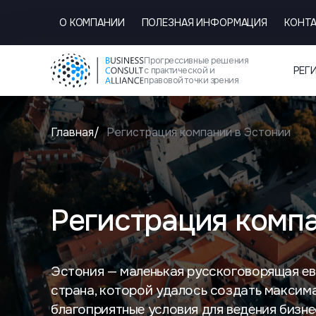
О КОМПАНИИ
ПОЛЕЗНАЯ ИНФОРМАЦИЯ
КОНТ
Прогрессивные решения
РЕГ
с практической и
правовой точки зрения
Главная
Регистрация компании в Эстонии
Регистрация комп
Эстония — маленькая русскоговорящая е
страна, которой удалось создать максим
благоприятные условия для ведения бизне