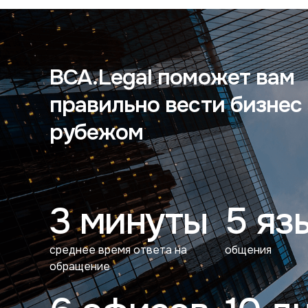
BCA.Legal поможет вам
правильно вести бизнес 
рубежом
3 минуты
5 яз
среднее время ответа на
общения
обращение