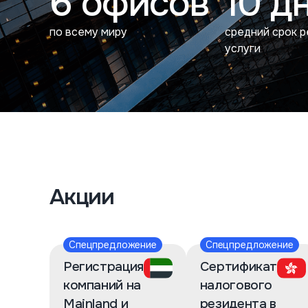
6 офисов
10 д
по всему миру
средний срок 
услуги
Акции
Спецпредложение
Спецпредложение
Регистрация
Сертификат
компаний на
налогового
Mainland и
резидента в