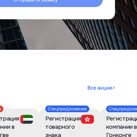
Все акции
>
а
Спецпредложение
Спецпредло
трация
Регистрация
Регистрац
нии в
товарного
компании 
тве
знака
Гонконге