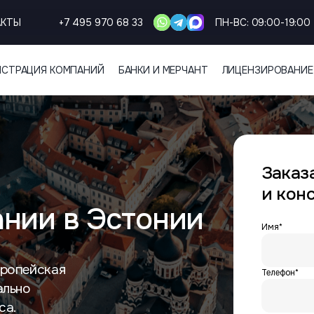
АКТЫ
+7 495 970 68 33
ПН-ВС: 09:00-19:00
ИСТРАЦИЯ КОМПАНИЙ
БАНКИ И МЕРЧАНТ
ЛИЦЕНЗИРОВАНИЕ
Заказ
и кон
ании в Эстонии
Имя*
вропейская
Телефон*
ально
са.