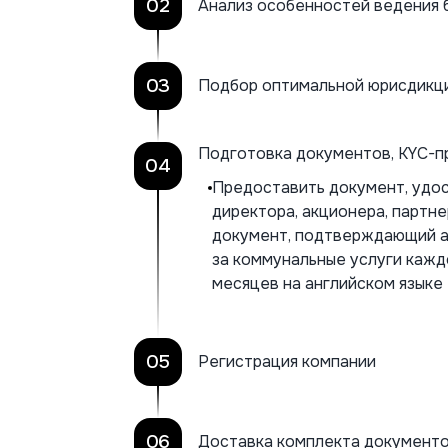
02
Анализ особенностей ведения 
03
Подбор оптимальной юрисдикци
Подготовка документов, KYC-п
04
Предоставить документ, удо
директора, акционера, партне
документ, подтверждающий ад
за коммунальные услуги кажд
месяцев на английском языке
05
Регистрация компании
06
Доставка комплекта документ