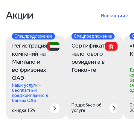
Акции
Все акции
>
Спецпредложение
Спецпредложение
Регистрация
Сертификат
«
компаний на
налогового
К
Mainland и
резидента в
во фризонах
Гонконге
Д
к
ОАЭ
б
Наши услуги +
с
бесплатный
о
предкомплайнс в
банках ОАЭ
Подробнее об
С
скидка 15%
услуге
2