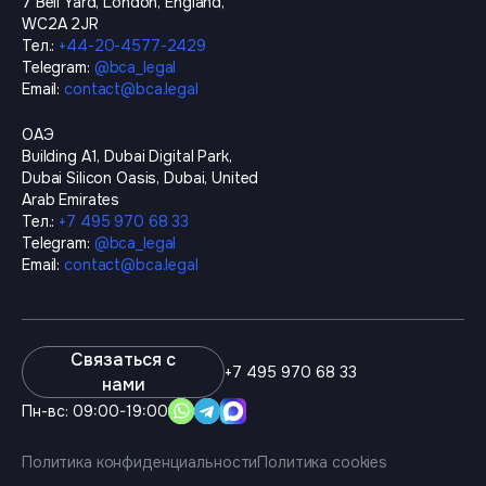
7 Bell Yard, London, England,
WC2A 2JR
Тел.
:
+44-20-4577-2429
Telegram
:
@
bca_legal
Email
:
contact@bca.legal
ОАЭ
Building A1, Dubai Digital Park,
Dubai Silicon Oasis, Dubai, United
Arab Emirates
Тел.
:
+7 495 970 68 33
Telegram
:
@
bca_legal
Email
:
contact@bca.legal
Связаться с
+7 495 970 68 33
нами
Пн-вс: 09:00-19:00
Политика конфиденциальности
Политика cookies