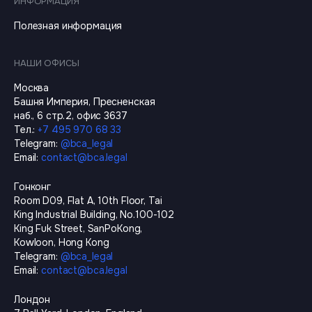
ИНФОРМАЦИЯ
Полезная информация
НАШИ ОФИСЫ
Москва
Башня Империя, Пресненская
наб., 6 стр.2, офис 3637
Тел.
:
+7 495 970 68 33
Telegram
:
@
bca_legal
Email
:
contact@bca.legal
Гонконг
Room D09, Flat A, 10th Floor, Tai
King Industrial Building, No.100-102
King Fuk Street, SanPoKong,
Kowloon, Hong Kong
Telegram
:
@
bca_legal
Email
:
contact@bca.legal
Лондон