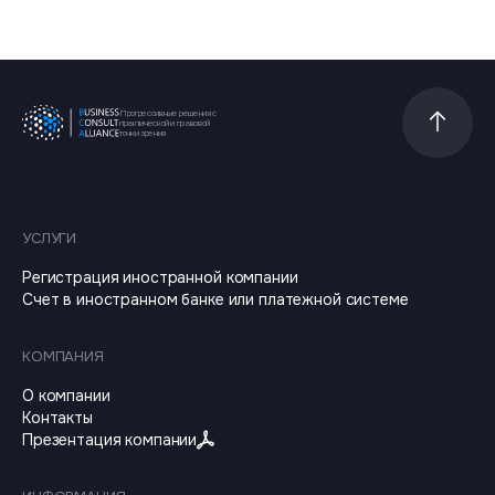
Прогрессивные решения с
Прокрутит
практической и правовой
точки зрения
УСЛУГИ
Регистрация иностранной компании
Счет в иностранном банке или платежной системе
КОМПАНИЯ
О компании
Контакты
Презентация компании