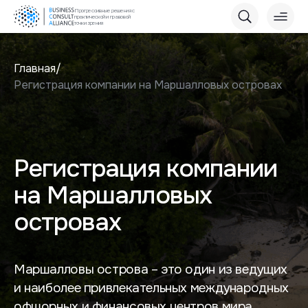
Прогрессивные решения с
практической и правовой
точки зрения
Главная
Регистрация компании на Маршалловых островах
Регистрация компании
на Маршалловых
островах
Маршалловы острова – это один из ведущих
и наиболее привлекательных международных
офшорных и финансовых центров мира.