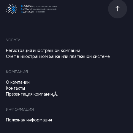
Прогрессивные решения с
Прокрутит
практической и правовой
точки зрения
УСЛУГИ
Регистрация иностранной компании
Счет в иностранном банке или платежной системе
КОМПАНИЯ
О компании
Контакты
Презентация компании
ИНФОРМАЦИЯ
Полезная информация