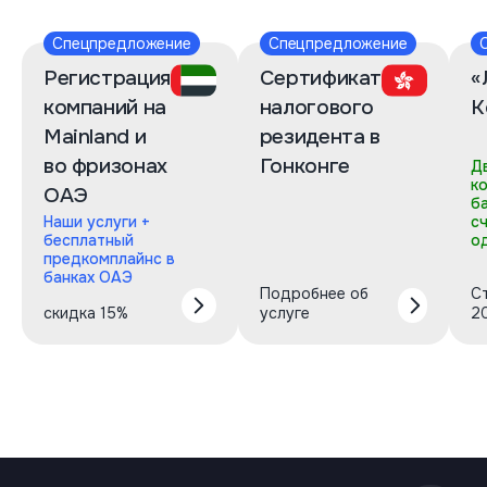
Спецпредложение
Спецпредложение
Регистрация
Сертификат
«
компаний на
налогового
К
Mainland и
резидента в
во фризонах
Гонконге
Д
к
ОАЭ
б
Наши услуги +
с
бесплатный
о
предкомплайнс в
банках ОАЭ
Подробнее об
С
скидка 15%
услуге
2