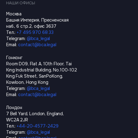
НАШИ ОФИСЫ
Москва
Башня Империя, Пресненская
наб., 6 стр.2, офис 3637
Тел.
:
+7 495 970 68 33
Telegram
:
@
bca_legal
Email
:
contact@bca.legal
Гонконг
Room D09, Flat A, 10th Floor, Tai
King Industrial Building, No.100-102
King Fuk Street, SanPoKong,
Kowloon, Hong Kong
Telegram
:
@
bca_legal
Email
:
contact@bca.legal
Лондон
7 Bell Yard, London, England,
WC2A 2JR
Тел.
:
+44-20-4577-2429
Telegram
:
@
bca_legal