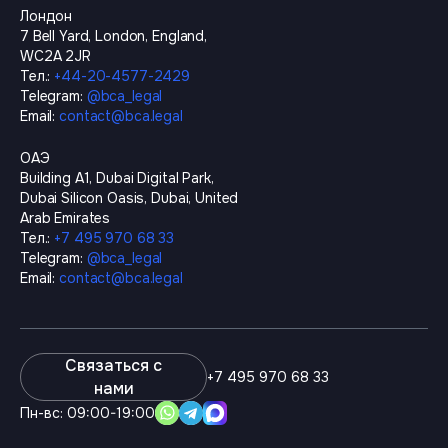
Лондон
7 Bell Yard, London, England,
WC2A 2JR
Тел.
:
+44-20-4577-2429
Telegram
:
@
bca_legal
Email
:
contact@bca.legal
ОАЭ
Building A1, Dubai Digital Park,
Dubai Silicon Oasis, Dubai, United
Arab Emirates
Тел.
:
+7 495 970 68 33
Telegram
:
@
bca_legal
Email
:
contact@bca.legal
Связаться с
+7 495 970 68 33
нами
Пн-вс: 09:00-19:00