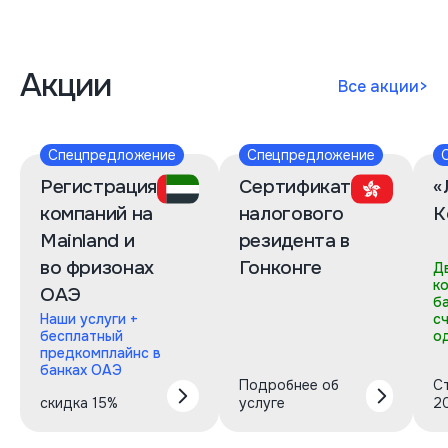
Акции
Все акции
>
Спецпредложение
Спецпредложение
Регистрация
Сертификат
«
компаний на
налогового
К
Mainland и
резидента в
во фризонах
Гонконге
Д
к
ОАЭ
б
Наши услуги +
с
бесплатный
о
предкомплайнс в
банках ОАЭ
Подробнее об
С
скидка 15%
услуге
2