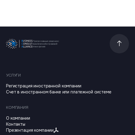
Прогрессивные решения с
Прокрутит
практической и правовой
точки зрения
УСЛУГИ
Регистрация иностранной компании
Счет в иностранном банке или платежной системе
КОМПАНИЯ
О компании
Контакты
Презентация компании