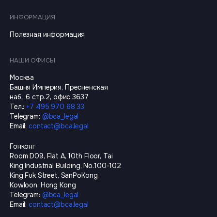
ИНФОРМАЦИЯ
Полезная информация
НАШИ ОФИСЫ
Москва
Башня Империя, Пресненская
наб., 6 стр.2, офис 3637
Тел.
:
+7 495 970 68 33
Telegram
:
@
bca_legal
Email
:
contact@bca.legal
Гонконг
Room D09, Flat A, 10th Floor, Tai
King Industrial Building, No.100-102
King Fuk Street, SanPoKong,
Kowloon, Hong Kong
Telegram
:
@
bca_legal
Email
:
contact@bca.legal