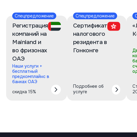
Спецпредложение
Спецпредложение
Регистрация
Сертификат
«
компаний на
налогового
К
Mainland и
резидента в
во фризонах
Гонконге
Д
к
ОАЭ
б
Наши услуги +
с
бесплатный
о
предкомплайнс в
банках ОАЭ
Подробнее об
С
скидка 15%
услуге
2