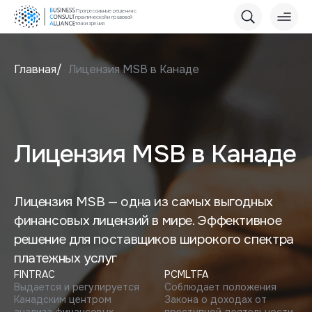
Прогрессивные решения с
практической и правовой
точки зрения
Главная
Лицензия MSB в Канаде
Лицензия MSB в Канаде
Лицензия MSB — одна из самых выгодных
финансовых лицензий в мире. Эффективное
решение для поставщиков широкого спектра
платежных услуг
FINTRAC
PCMLTFA
Выдается и регулируется
Соблюдает положения
Канадским центром
Закона о доходах от