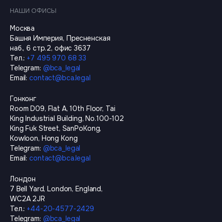
НАШИ ОФИСЫ
Москва
Башня Империя, Пресненская
наб., 6 стр.2, офис 3637
Тел.
:
+7 495 970 68 33
Telegram
:
@
bca_legal
Email
:
contact@bca.legal
Гонконг
Room D09, Flat A, 10th Floor, Tai
King Industrial Building, No.100-102
King Fuk Street, SanPoKong,
Kowloon, Hong Kong
Telegram
:
@
bca_legal
Email
:
contact@bca.legal
Лондон
7 Bell Yard, London, England,
WC2A 2JR
Тел.
:
+44-20-4577-2429
Telegram
:
@
bca_legal