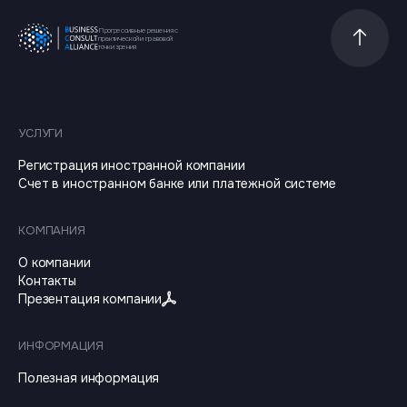
Прогрессивные решения с
Прокрутит
практической и правовой
точки зрения
УСЛУГИ
Регистрация иностранной компании
Счет в иностранном банке или платежной системе
КОМПАНИЯ
О компании
Контакты
Презентация компании
ИНФОРМАЦИЯ
Полезная информация