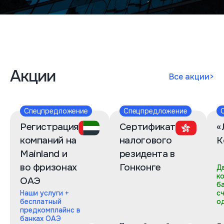
Акции
Все акции
>
Спецпредложение
Спецпредложение
Регистрация
Сертификат
«
компаний на
налогового
К
Mainland и
резидента в
во фризонах
Гонконге
Д
к
ОАЭ
б
Наши услуги +
с
бесплатный
о
предкомплайнс в
банках ОАЭ