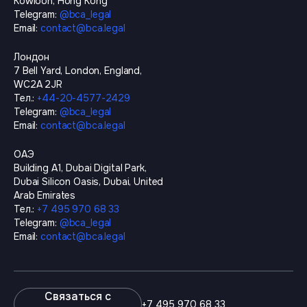
Kowloon, Hong Kong
Telegram
:
@
bca_legal
Email
:
contact@bca.legal
Лондон
7 Bell Yard, London, England,
WC2A 2JR
Тел.
:
+44-20-4577-2429
Telegram
:
@
bca_legal
Email
:
contact@bca.legal
ОАЭ
Building A1, Dubai Digital Park,
Dubai Silicon Oasis, Dubai, United
Arab Emirates
Тел.
:
+7 495 970 68 33
Telegram
:
@
bca_legal
Email
:
contact@bca.legal
Связаться с
+7 495 970 68 33