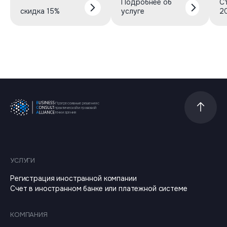
Подробнее об
С
скидка 15%
услуге
2
Прогрессивные решения с
Прокрутит
практической и правовой
точки зрения
УСЛУГИ
Регистрация иностранной компании
Счет в иностранном банке или платежной системе
КОМПАНИЯ